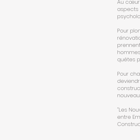
Au cœur 
aspects 
psycholo
Pour plo
rénovati
prennen
hommes e
quêtes pe
Pour cha
deviendr
construct
nouveaux
"Les Nouv
entre Emb
Construct