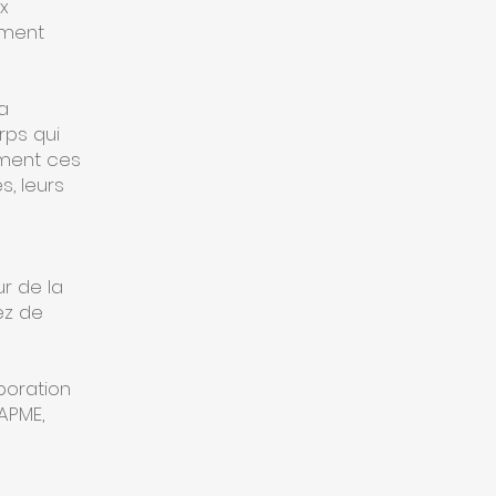
x
ement
a
rps qui
ment ces
, leurs
r de la
ez de
aboration
APME,