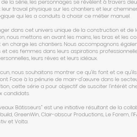
de la série, les personnages se révèlent à travers deu
: leur travail physique sur les chantiers et leur chemin
gique qui les a conduits à choisir ce métier manuel.
nger dans cet univers unique de la construction et de l
on, nous mettons en avant les mains, les bras et les co
t en charge les chantiers. Nous accompagnons égale
t ces femmes dans leurs aspirations professionnelles
rsonnelles, leurs rêves et leurs idéaux.
cun, nous souhaitons montrer ce qu'ils font et ce qu'ils
ont.
Face à la pénurie de main-d'œuvre dans le secteu
ion, cette série a pour objectif de susciter l'intérêt ch
 candidats.
eaux Bâtisseurs" est une initiative résultant de la coll
uild, GreenWin, Clair-obscur Productions, Le Forem, l'IF
iv et Volta.