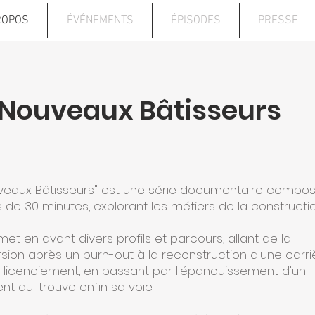
ROPOS
ÉVÉNEMENTS
ÉPISODES
PRESSE
 Nouveaux Bâtisseurs
veaux Bâtisseurs" est une série documentaire compo
 de 30 minutes, explorant les métiers de la constructio
met en avant divers profils et parcours, allant de la
sion après un burn-out à la reconstruction d'une carri
 licenciement, en passant par l'épanouissement d'un
t qui trouve enfin sa voie.