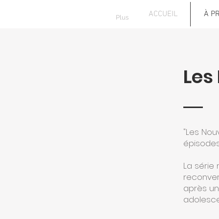
ACCUEIL
À P
Plus
Les
"Les Nou
épisodes
La série 
reconver
après un
adolescen