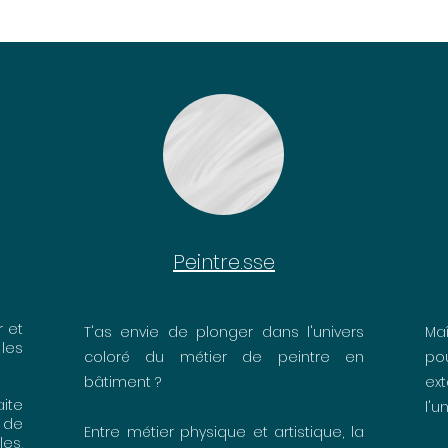
Peintre.sse
r et
T'as envie de plonger dans l'univers
Maî
les
coloré du métier de peintre en
po
bâtiment ?
ex
ite
l'u
e de
Entre métier physique et artistique, la
les,