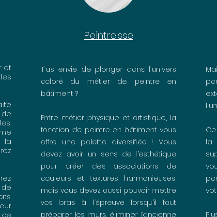
Peintre.sse
r et
T'as envie de plonger dans l'univers
Maî
les
coloré du métier de peintre en
po
bâtiment ?
ex
ite
l'u
e de
Entre métier physique et artistique, la
les,
fonction de peintre en bâtiment vous
Ce 
même
 la
offre une palette diversifiée ! Vous
la
erez
devez avoir un sens de l’esthétique
su
pour créer des associations de
vo
rez
couleurs et textures harmonieuses,
po
 de
mais vous devez aussi pouvoir mettre
vot
its.
vos bras à l’épreuve lorsqu’il faut
eur
préparer les murs, éliminer l’ancienne
Plu
s ce