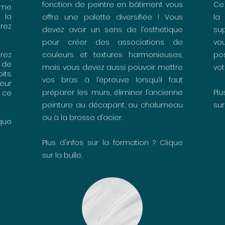
fonction de peintre en bâtiment vous
Ce 
même
 la
offre une palette diversifiée ! Vous
la
erez
devez avoir un sens de l’esthétique
su
pour créer des associations de
vo
rez
couleurs et textures harmonieuses,
po
 de
mais vous devez aussi pouvoir mettre
vot
its.
vos bras à l’épreuve lorsqu’il faut
eur
préparer les murs, éliminer l’ancienne
Plu
s ce
peinture au décapant, au chalumeau
sur
ou à la brosse d’acier.
ique
Plus d'infos sur la formation ? Clique
sur la bulle.